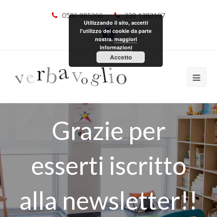
0586 885266
338 1383197
Utilizzando il sito, accetti
l'utilizzo dei cookie da parte
nostra.
maggiori
informazioni
Accetto
Grazie per
esserti iscritto
alla newsletter!!