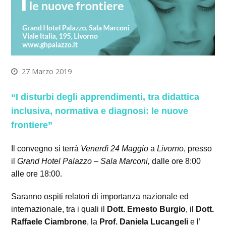
27 Marzo 2019
“I disturbi degli apprendimenti, tra didattica
inclusiva, normativa e diagnosi: le nuove
frontiere”
Il convegno si terrà
Venerdì 24 Maggio
a
Livorno
, presso
il
Grand Hotel Palazzo – Sala Marconi,
dalle ore 8:00
alle ore 18:00.
Saranno ospiti relatori di importanza nazionale ed
internazionale, tra i quali il
Dott. Ernesto Burgio
, il
Dott.
Raffaele Ciambrone
, la
Prof. Daniela Lucangeli
e l’